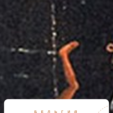
Б Е Л Ь Г И Я